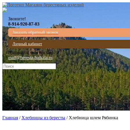
Звоните!
8-914-920-87-03
Заказать обратный звонок
Личный кабинет
Напишите нам письмо:
mail@beresta-baikala.ru
Главная
/
Хлебницы из бересты
/ Хлебница шлем Рябинка