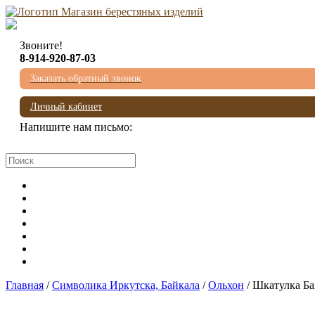
Звоните!
8-914-920-87-03
Заказать обратный звонок
Личный кабинет
Напишите нам письмо:
mail@beresta-baikala.ru
Главная
/
Символика Иркутска, Байкала
/
Ольхон
/ Шкатулка Б