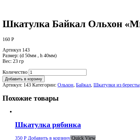
Шкатулка Байкал Ольхон «М
160
Р
Артикул 143
Размер: (d 50мм , h 40мм)
Вес: 23 гр
Количество
Добавить в корзину
Артикул:
143
Категории:
Ольхон
,
Байкал
,
Шкатулки из бересты
Похожие товары
Шкатулка рябинка
350
Р
Добавить в корзину
Quick View