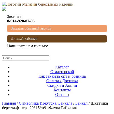
Звоните!
8-914-920-87-03
Заказать обратный звонок
Личный кабинет
Напишите нам письмо:
mail@beresta-baikala.ru
Каталог
О мастерской
Как заказать опт и розница
Оплата / Доставка
Скидки и Акции
Контакты
Отзывы
Главная
/
Символика Иркутска, Байкала
/
Байкал
/ Шкатулка
береста-фанера 20*15*н9 «Фауна Байкала»