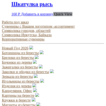
Шкатулка рысь
160
Р
Добавить в корзину
Quick View
Работа под заказ
Сувениры с Вашим логотипом -ассортимент
Символика городов, областей
Символика Иркутска, Байкала
Корпоративные сувениры
Новый Год 2026
Батонницы из бересты
Брелоки из бересты
Бочонки из дерева
Зажигалки из бересты
Заколки и ободки из бересты
Зеркала из бересты
Игольницы из бересты
Изделия из дерева
Канцелярия. Офис
Картины на бересте
Кружки в бересте
Магниты из бересты