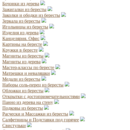
Бочонки из дерева
Зажигалки из бересты
Заколки и ободки из бересты
Зеркала из бересты
Игольницы из бересты
Изделия из дерева
Канцелярия. Офис
Картины на бересте
Кружки в бересте
Магниты из бересты
Магниты из дерева
Мастер-классы по бересте
Матрешки и неваляшки
Медали из бересты
Наборы соль-перец из бересты
Обложки из бересты
Открытки с достопримечательностями
Панно из дерева на стену
Подковы из бересты
Расчески и Массажки из бересты
Салфетницы и Подставки под горячее
Свистульки