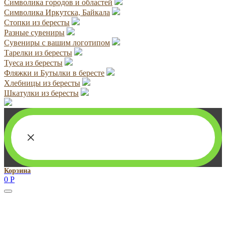
Символика городов и областей
Символика Иркутска, Байкала
Стопки из бересты
Разные сувениры
Сувениры с вашим логотипом
Тарелки из бересты
Туеса из бересты
Фляжки и Бутылки в бересте
Хлебницы из бересты
Шкатулки из бересты
×
Корзина
0
Р
Руководитель проекта:
Добрынина Марина Владленовна
dobrmar16@mail.ru