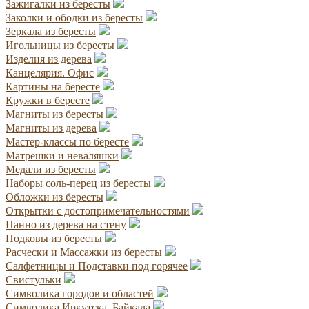
Зажигалки из бересты
Заколки и ободки из бересты
Зеркала из бересты
Игольницы из бересты
Изделия из дерева
Канцелярия. Офис
Картины на бересте
Кружки в бересте
Магниты из бересты
Магниты из дерева
Мастер-классы по бересте
Матрешки и неваляшки
Медали из бересты
Наборы соль-перец из бересты
Обложки из бересты
Открытки с достопримечательностями
Панно из дерева на стену
Подковы из бересты
Расчески и Массажки из бересты
Салфетницы и Подставки под горячее
Свистульки
Символика городов и областей
Символика Иркутска, Байкала