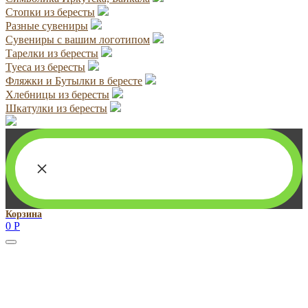
Стопки из бересты
Разные сувениры
Сувениры с вашим логотипом
Тарелки из бересты
Туеса из бересты
Фляжки и Бутылки в бересте
Хлебницы из бересты
Шкатулки из бересты
×
Корзина
0
Р
Руководитель проекта:
Добрынина Марина Владленовна
dobrmar16@mail.ru
8-914-920-8703