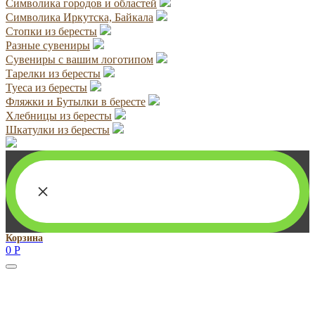
Символика городов и областей
Символика Иркутска, Байкала
Стопки из бересты
Разные сувениры
Сувениры с вашим логотипом
Тарелки из бересты
Туеса из бересты
Фляжки и Бутылки в бересте
Хлебницы из бересты
Шкатулки из бересты
×
Корзина
0
Р
Руководитель проекта:
Добрынина Марина Владленовна
dobrmar16@mail.ru