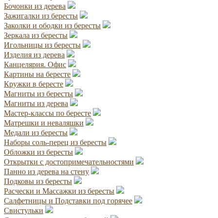
Бочонки из дерева
Зажигалки из бересты
Заколки и ободки из бересты
Зеркала из бересты
Игольницы из бересты
Изделия из дерева
Канцелярия. Офис
Картины на бересте
Кружки в бересте
Магниты из бересты
Магниты из дерева
Мастер-классы по бересте
Матрешки и неваляшки
Медали из бересты
Наборы соль-перец из бересты
Обложки из бересты
Открытки с достопримечательностями
Панно из дерева на стену
Подковы из бересты
Расчески и Массажки из бересты
Салфетницы и Подставки под горячее
Свистульки