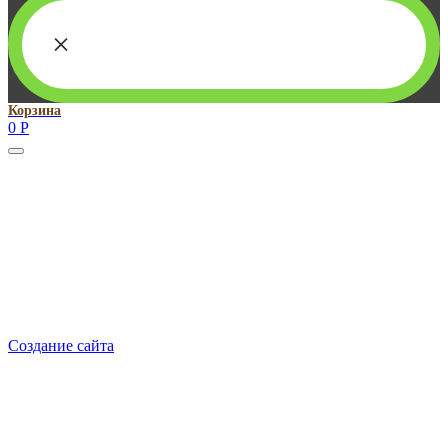
×
Корзина
0
Р
Руководитель проекта:
Добрынина Марина Владленовна
dobrmar16@mail.ru
8-914-920-8703
Реквизиты: ИП Добрынина Марина Владленовна
ИНН 381106692602
ОГРН 316385000101767
Создание сайта