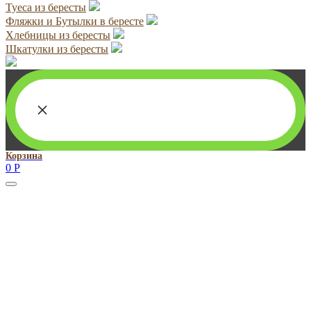
Туеса из бересты
Фляжки и Бутылки в бересте
Хлебницы из бересты
Шкатулки из бересты
×
Корзина
0
Р
Руководитель проекта:
Добрынина Марина Владленовна
dobrmar16@mail.ru
8-914-920-8703
Реквизиты: ИП Добрынина Марина Владленовна
ИНН 381106692602
ОГРН 316385000101767