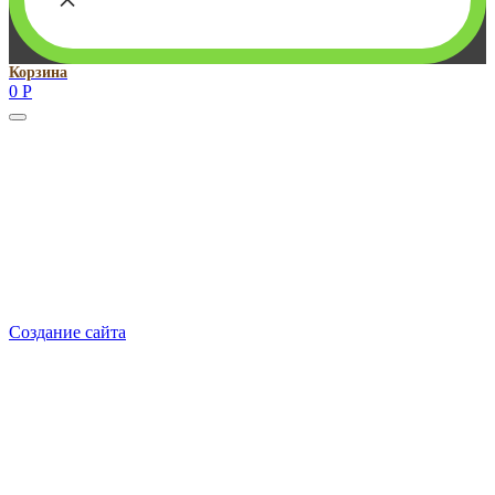
Корзина
0
Р
Руководитель проекта:
Добрынина Марина Владленовна
dobrmar16@mail.ru
8-914-920-8703
Реквизиты: ИП Добрынина Марина Владленовна
ИНН 381106692602
ОГРН 316385000101767
Создание сайта