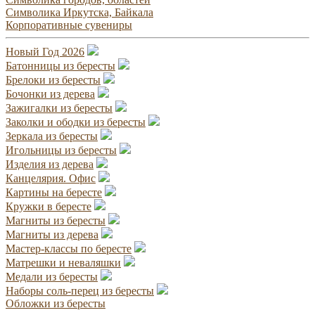
Символика Иркутска, Байкала
Корпоративные сувениры
Новый Год 2026
Батонницы из бересты
Брелоки из бересты
Бочонки из дерева
Зажигалки из бересты
Заколки и ободки из бересты
Зеркала из бересты
Игольницы из бересты
Изделия из дерева
Канцелярия. Офис
Картины на бересте
Кружки в бересте
Магниты из бересты
Магниты из дерева
Мастер-классы по бересте
Матрешки и неваляшки
Медали из бересты
Наборы соль-перец из бересты
Обложки из бересты