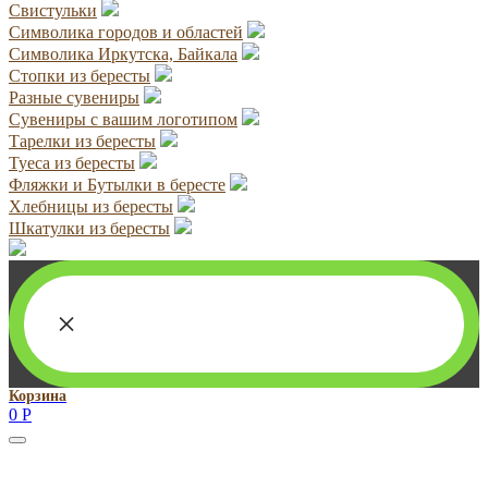
Свистульки
Символика городов и областей
Символика Иркутска, Байкала
Стопки из бересты
Разные сувениры
Сувениры с вашим логотипом
Тарелки из бересты
Туеса из бересты
Фляжки и Бутылки в бересте
Хлебницы из бересты
Шкатулки из бересты
×
Корзина
0
Р
Руководитель проекта:
Добрынина Марина Владленовна