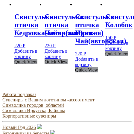
Свистулька
Свистулька
Свистулька
Свистул
птичка
птичка
птичка
Колобок
Кедровка(авторская)
Чайка(авторская)
Иван-
150
Р
Чай(авторская)
Добавить в
220
Р
220
Р
корзину
Добавить в
Добавить в
220
Р
Quick View
корзину
корзину
Добавить в
Quick View
Quick View
корзину
Quick View
Работа под заказ
Сувениры с Вашим логотипом -ассортимент
Символика городов, областей
Символика Иркутска, Байкала
Корпоративные сувениры
Новый Год 2026
Батонницы из бересты